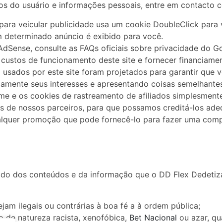
 do usuário e informações pessoais, entre em contacto 
ra veicular publicidade usa um cookie DoubleClick para v
 determinado anúncio é exibido para você.
dSense, consulte as FAQs oficiais sobre privacidade do G
custos de funcionamento deste site e fornecer financiame
sados ​​por este site foram projetados para garantir que 
amente seus interesses e apresentando coisas semelhantes
e e os cookies de rastreamento de afiliados simplesmente
es de nossos parceiros, para que possamos creditá-los ade
ualquer promoção que pode fornecê-lo para fazer uma comp
do dos conteúdos e da informação que o DD Flex Dedetiza
jam ilegais ou contrárias à boa fé a à ordem pública;
 de natureza racista, xenofóbica,
Bet Nacional
ou azar, qu