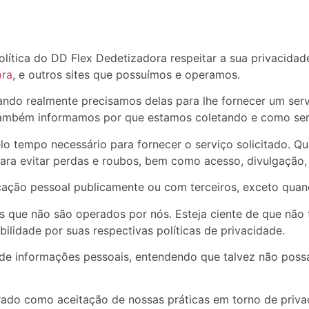
olítica do DD Flex Dedetizadora respeitar a sua privacida
ora
, e outros sites que possuímos e operamos.
ndo realmente precisamos delas para lhe fornecer um servi
ambém informamos por que estamos coletando e como ser
lo tempo necessário para fornecer o serviço solicitado.
para evitar perdas e roubos, bem como acesso, divulgação,
ação pessoal publicamente ou com terceiros, exceto quand
nos que não são operados por nós. Esteja ciente de que não
bilidade por suas respectivas
políticas de privacidade
.
ão de informações pessoais, entendendo que talvez não pos
rado como aceitação de nossas práticas em torno de privac